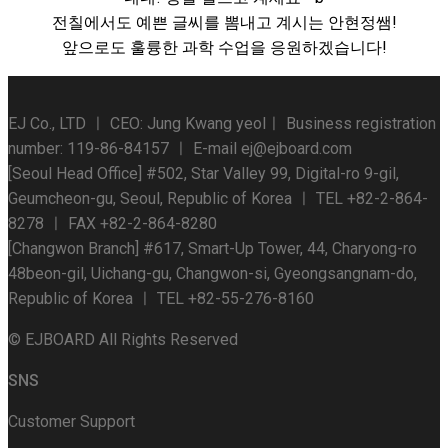
전칠에서도 예쁜 글씨를 뽐내고 계시는 안현정쌤!
앞으로도 훌륭한 과학 수업을 응원하겠습니다!
EJ Co., LTD ㅣ CEO: Jung Kwang yeolㅣ Business registration
number: 119-86-84157 ㅣ E-mail ej@ejboard.com
[Seoul Head Office] #502, Star Valley 99, Digital-ro 9-gil,
Geumcheon-gu, Seoul, Republic of Korea ㅣ TEL +82-2-864-
8278 ㅣ FAX +82-2-864-8280
[Changwon Branch] #617, Smart-Up Tower, 44, Charyong-ro
48beon-gil, Uichang-gu, Changwon-si, Gyeongsangnam-do,
Republic of Korea ㅣ TEL +82-55-276-8160
© EJBOARD All Rights Reserved
SNS
Customer Support